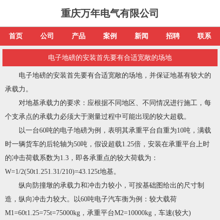
重庆万年电气有限公司
首页
公司
产品
案例
新闻
招聘
联系
电子地磅的安装首先要有合适宽敞的场地
电子地磅的安装首先要有合适宽敞的场地，并保证地基有较大的
承载力。
对地基承载力的要求：应根据不同地区、不同情况进行施工，每
个支承点的承载力必须大于测量过程中可能出现的较大超载。
以一台60吨的电子地磅为例，表明其承重平台自重为10吨，满载
时一辆货车的后轮轴为50吨，假设超载1.25倍，安装在承重平台上时
的冲击荷载系数为1.3，即各承重点的较大荷载为：
W=1/2(50t1.251.31/210)=43.125t地基。
纵向防撞墩的承载力和冲击力较小，可按基础图给出的尺寸制
造，纵向冲击力较大。以60吨电子汽车衡为例：较大载荷
M1=60t1.25=75t=75000kg，承重平台M2=10000kg，车速(较大)