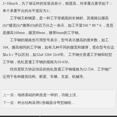
1=10km/h，为了保证秤的安装误差小，精度高，对承重点要求如下：
单个承重平台的水平度应为1/。
工字钢又称钢梁，是一种工字形截面的长钢材。其规格以腰高
(h)*腿宽(b)*腰厚(D)的百万分之一表示，如工字梁160 * 88 * 6 ，意思
是腰高160mm，腿宽88mm，腰厚6mm的工字钢。
工字钢的规格也可用型号表示，型号表示腰高的厘米数，如工
16#。腰高相同的工字钢，如有几种不同的腿宽和腰厚，需在型号右边
加a b c 予以区别，如32a# 32b# 32c#等。 工字钢分普通工字钢和轻型
工字钢，热轧普通工字钢的规格为10-63#。
经供需双方协议供应的热轧普通工字钢规格为12-55#。工字钢广
泛用于各种建筑结构、桥梁、车辆、支架、机械等。
上一篇：
地磅基础的构造是一样的，功能上没...
下一篇：
秤台结构采用U形截面冷弯型钢组...